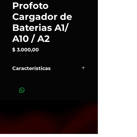
Profoto
Cargador de
Baterias A1/
A10 / A2
Precio
$ 3.000,00
Características
Este es el
cargador oficial
de
Profoto (compatible con modelos
A1, A1X, A2 y A10), diseñado
específicamente para recargar sus
baterías de litio de forma rápida y
segura.
Art. 187