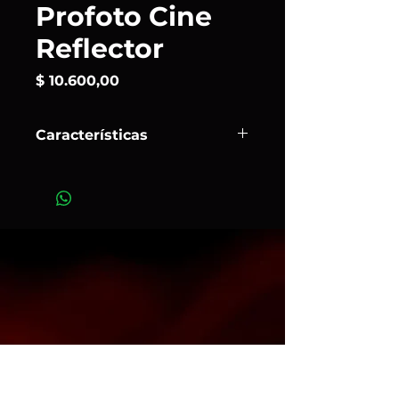
Profoto Cine
Reflector
Precio
$ 10.600,00
Características
El
Cine Reflector
te permite
convertir tu equipo fotográfico en un
equipo de vídeo. Tan solo tienes que
sustituir el flash con un foco de luz
continua, y estarás listo para
grabar. Combina el popular
reflector PAR (parabólico) de la
industria cinematográfica con el
clásico Zoom Reflector de Profoto.
Ahorrarás un tiempo muy valioso y
grandes esfuerzos al llevar contigo
solamente una pieza versátil del
equipo.