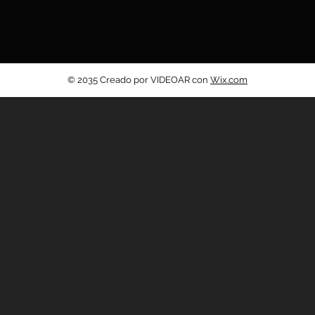
© 2035 Creado por VIDEOAR con
Wix.com