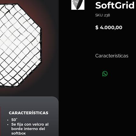
SoftGrid
SKU: 238
Preci
$ 4.000,00
Características
El
Clic SoftGrid 2.7’
para perfeccionar el
el Clic Softbox Oct
de 50° reduce el de
la luz donde se nece
característica del so
y de montaje rápido
ideal para retratos,
como en locación. P
precisión sin sacrifi
Art. 238