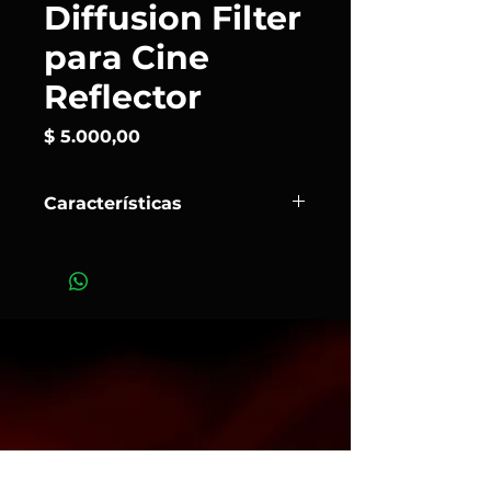
Diffusion Filter
para Cine
Reflector
Precio
$ 5.000,00
Características
Este
Filtro Difusor
Profoto
para el
Cine Reflector encaja en una de las
ranuras del soporte para accesorios
que viene con el reflector. El filtro de
vidrio esmerilado suaviza y extiende
el haz.
Art.156