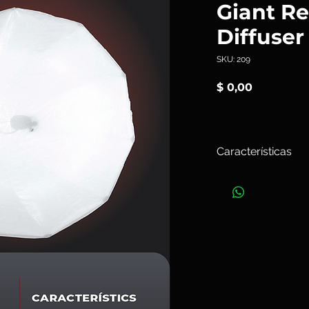
Giant R
Diffuser
SKU: 209
Precio
$ 0,00
Características
Los
Giant Reflectors
suave y uniforme, pe
de mayor suavidad el
El difusor también s
densidad neutra cua
trabajando con unas
con unas exposicion
Art. 209