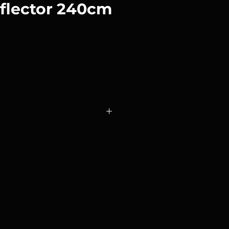
eflector 240cm
crean una luz relativamente
ro si quieres conseguir un efecto
 difusor opcional es la solución.
e puede utilizar como un filtro de
ndo, por ejemplo, estés
 aperturas de diafragma bajas o
es prolongadas.