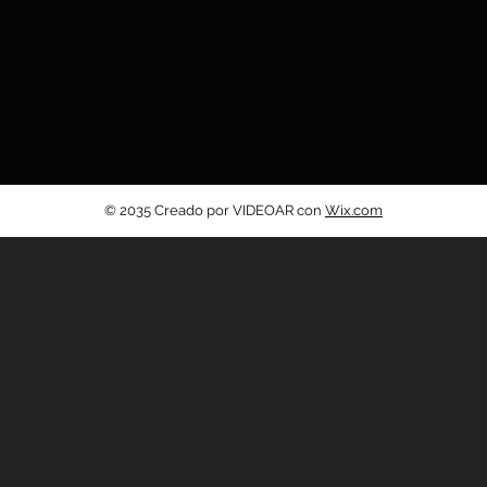
© 2035 Creado por VIDEOAR con
Wix.com