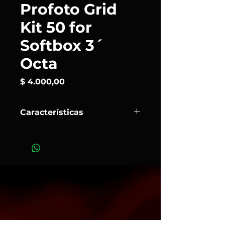
Profoto Grid
Kit 50 for
Softbox 3´
Octa
Precio
$ 4.000,00
Características
Es un
Softgrid de 50°
de
Profoto
,
diseñado específicamente para
usarse con el softbox octagonal de
3 (90 cm) de la línea Profoto OCF o
RFi. Se coloca fácilmente sobre el
difusor frontal para reducir el
ángulo de luz a 50°, controlando
derrames y dirigiendo el haz de
forma más precisa.