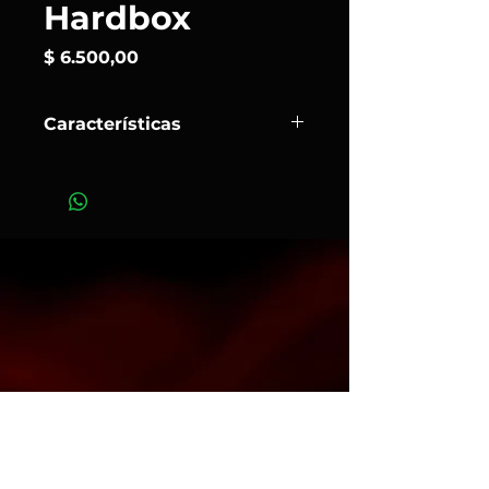
Hardbox
Precio
$ 6.500,00
Características
La
Hardbox
es básicamente lo
contrario de una softbox. Es decir,
elimina la luz dispersa y reduce el
tamaño de la fuente de luz. Esto le
permite crear una luz que es rica en
contraste y muy similar a la luz
solar directa, con profundas
sombras afiladas y zonas
iluminadas con la precisión del
tamaño de un punto.
Art.109