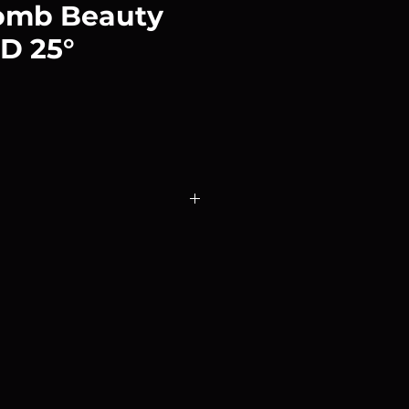
omb Beauty
D 25°
o
a Honeycomb Beauty Dish
aste y dramatismo a la luz.
 luz aún más suave.