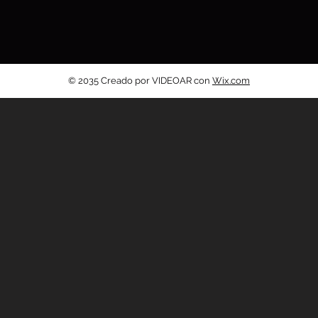
© 2035 Creado por VIDEOAR con
Wix.com