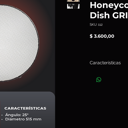
Honeyc
Dish GRI
SKU: 112
Preci
$ 3.600,00
Características
Con el
Grid 25º par
aportarás más contr
Además, crearás una
Art.112