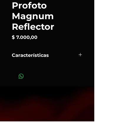
Profoto
Magnum
Reflector
Precio
$ 7.000,00
Características
El
Magnum Reflector
mantiene un
nivel de luz desbordante y es una
elección natural cuando buscas una
luz suave y uniforme con un nivel de
emisión máximo.
Art. 115