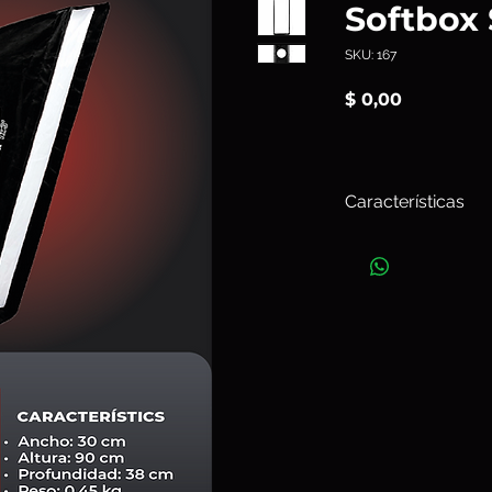
Softbox 
SKU: 167
Precio
$ 0,00
Características
La
OCF Softbox Strip
largos bordes sombr
una luz más intensa
más corto. Esto la h
bordes o contornos p
fondo. Este efecto s
una persona o para r
Art. 167