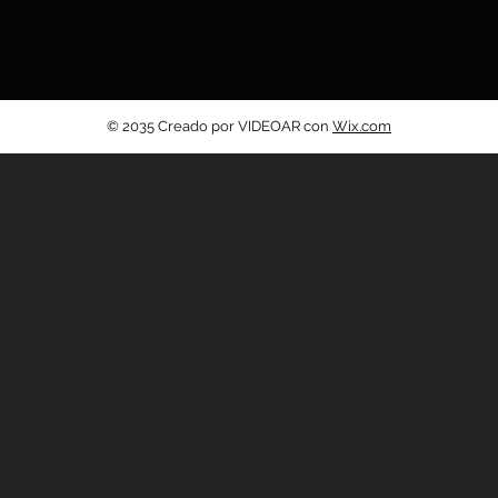
© 2035 Creado por VIDEOAR con
Wix.com