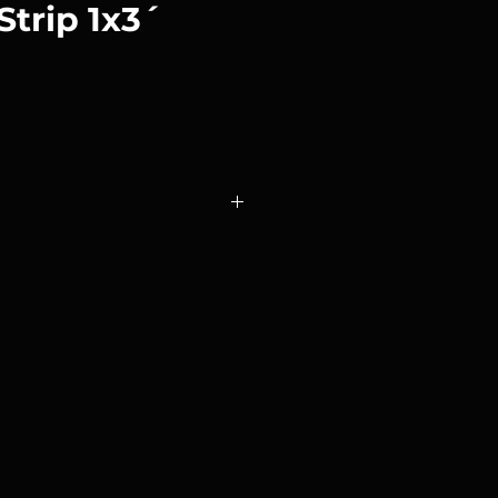
Strip 1x3´
proporciona una luz suave con
eados en el lado más largo, y
 con bordes más cortos en el lado
ace ideal en la iluminación de
ara diferenciar al sujeto del
e utiliza a menudo para perfilar a
ealzar las curvas de un objeto.