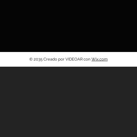
© 2035 Creado por VIDEOAR con
Wix.com