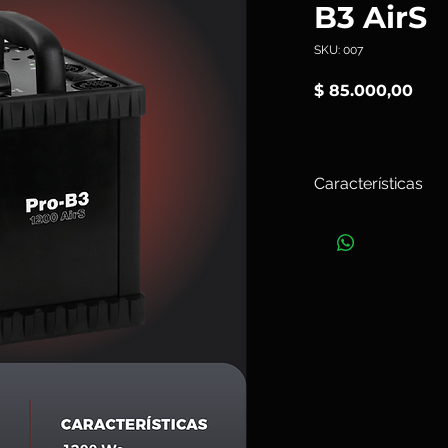
B3 AirS
SKU: 007
Prec
$ 85.000,00
Características
El
Profoto
B3 AirS
es
1.200 Ws, que combi
autonomía, velocida
LiFePo4 que permit
potencia, recarga ent
ultra‑rápido (hasta 1
acción con precisión
Art. 007