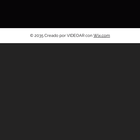
© 2035 Creado por VIDEOAR con
Wix.com