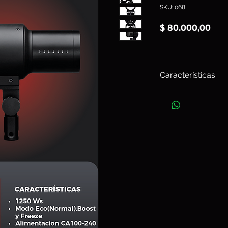
SKU: 068
Pre
$ 80.000,00
Características
El
Pro-D3
, potente, 
compacto ideal para
1250w total abarca 
con una precisión de
matices perfectos. 
garantiza una temper
la luz día, consumi
reduciendo el calie
eficiencia desde el p
como compatibilidad
Disfruta de una cone
interfaz de usuario 
Bluetooth AirX integ