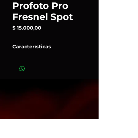
Profoto Pro
Fresnel Spot
Precio
$ 15.000,00
Características
El
ProFresnel Spot
es una enorme
Fresnel Lens que se puede montar
directamente sobre cualquier
antorcha de Profoto. Al ser una lente
Fresnel, crea lo que se podría
describir como la típica luz de
película con una difusión de la luz
dirigida, de orientación casi
horizontal, que resulta perfecta para
la fotografía de productos y de
moda.
Art.153