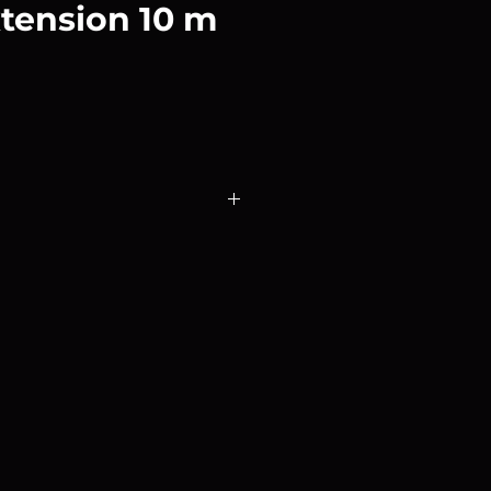
tension 10 m
o
Extension Cable de 10 metros
es
ón diseñado para conectar las
oHead con los generadores de luz
ndo una mayor flexibilidad en la
po en el estudio.