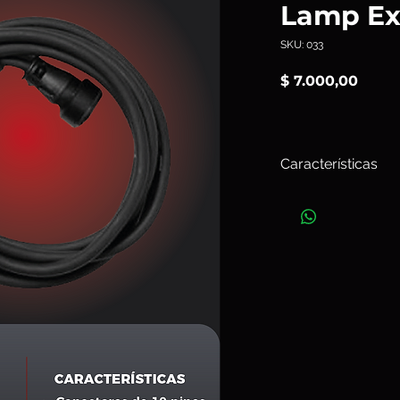
Lamp Ex
SKU: 033
Preci
$ 7.000,00
Características
El
Profoto
Pro Lamp 
un cable de extensi
cabezas de flash Pr
de Profoto, permitie
disposición del equi
Art. 033