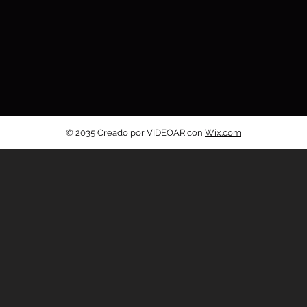
© 2035 Creado por VIDEOAR con
Wix.com