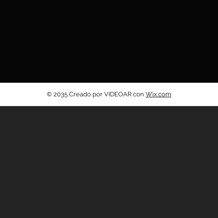
© 2035 Creado por VIDEOAR con
Wix.com