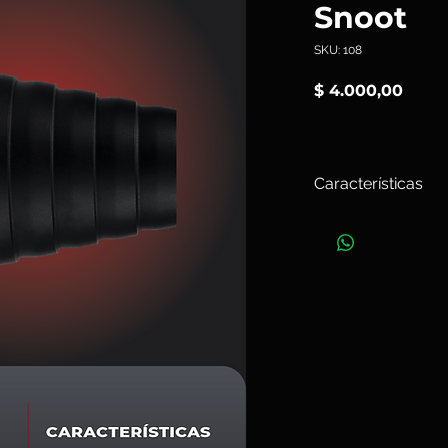
Snoot
SKU: 108
Preci
$ 4.000,00
Características
El
Snoot
es un modifi
un Zoom Reflector p
difusión de la luz. E
sin apenas luz dispe
Art.108