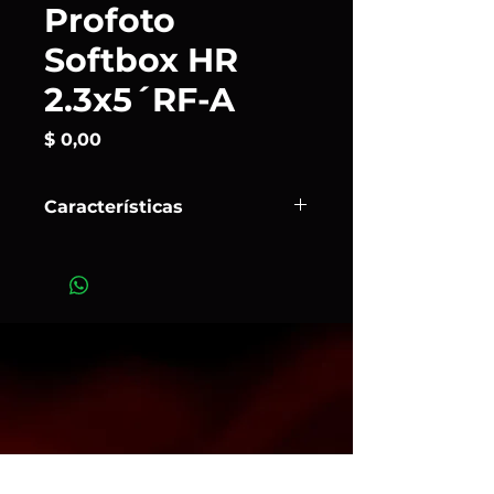
Profoto
Softbox HR
2.3x5´RF-A
Precio
$ 0,00
Características
El
Softbox RF-a de 2,3 x 5,0'
de
Profoto es, ante todo, una
herramienta de modelado de luz de
alta calidad que suavizará la salida
de los cabezales de flash o fuentes
de luz continua de hasta 1200 W.
Art.150