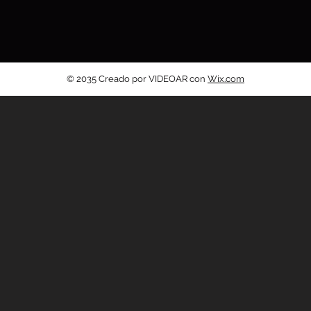
© 2035 Creado por VIDEOAR con
Wix.com