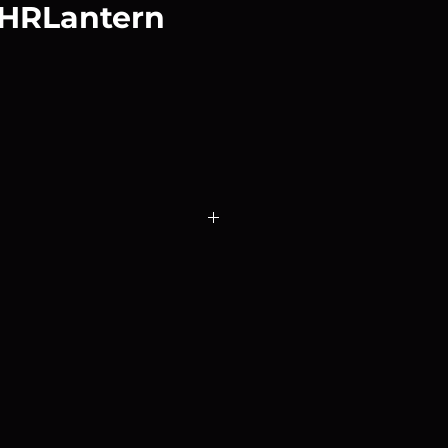
 HRLantern
rn 4´
está diseñada a la
s continuas y es extra resistentes
ución de iluminación ideal para
e se necesita luz superior.
 un aspecto cinematográfico.