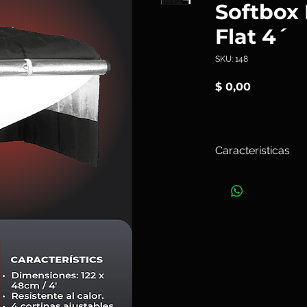
Softbox
Flat 4´
SKU: 148
Precio
$ 0,00
Características
La
Softbox HR Lante
perfección para luce
al calor. Es una sol
situaciones en las qu
Perfecta para crear
Art.148