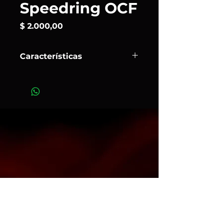
Speedring OCF
Precio
$ 2.000,00
Características
El
Speedring OCF
de
Profoto
es un
accesorio esencial para quienes
usan flash fuera de cámara (como
los modelos B1, B2, B10), ya que
sirve para montar softboxes o
beauty dishes OCF de forma rápida
y segura.
Art. 173