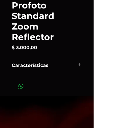
Profoto
Standard
Zoom
Reflector
Precio
$ 3.000,00
Características
El
Zoom Reflector
es uno de los
elegidos por los fotografos del
mundo entenero y se debe a que es
de los más versátiles y capaz de
proporcionar la luz de un reflector
normal. Un reflector gran angular y
todos los efectos intermedios,
gracias a su función de zoom
exclusiva.