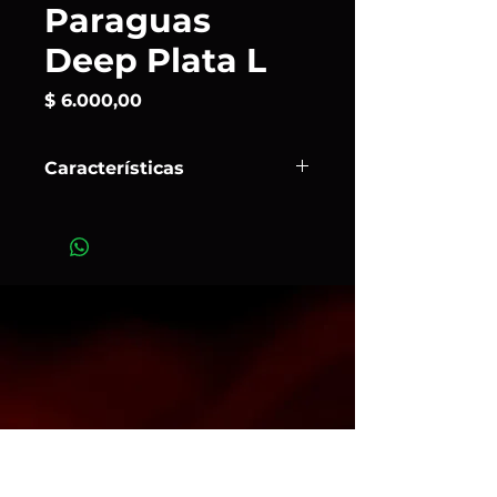
Paraguas
Deep Plata L
Precio
$ 6.000,00
Características
Todos los paraguas Deep Profoto
tienen una forma parabólica
profunda para mayor control sobre
la difusión de la luz.
También permite enfocar y modelar
la luz con solo deslizar el eje del
paraguas hacia delante o hacia
atrás sobre su soporte. El
Umbrella
Deep Silver
crea una luz nítida y
directa, con más contraste, así
como una emisión de luz intensa,
similar a la luz que se obtendría con
un reflector rígido.