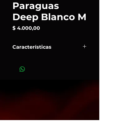
Paraguas
Deep Blanco M
Precio
$ 4.000,00
Características
El paraguas Profoto Deep White
Medium es una herramienta
profesional diseñada para ofrecer
un control preciso de la luz, ideal
para retratos y fotografía de belleza
con una construcción de alta
calidad.
Art. 177