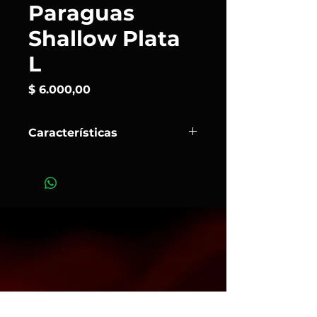
Paraguas
Shallow Plata
L
Precio
$ 6.000,00
Características
El
Umbrella Shallow
es el
modificador de luz fundamental si
necesitas una luz suave con una
amplia difusión lumínica. La versión
Silver
crea una luz nítida y directa,
con más contraste, así como una
emisión de luz intensa, similar a la
luz que se obtendría con un
reflector rígido.
Art.139