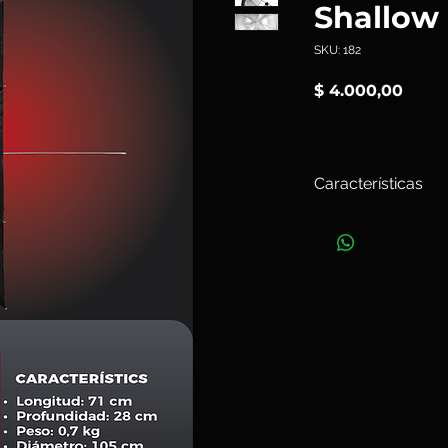
Shallow
SKU: 182
Preci
$ 4.000,00
Características
El Umbrella Shallow
portabilidad y facil
luz fundamental si 
amplia difusión lumí
instalar; además, o
bolsa cuando está p
Silver
crea una luz ní
así como una emisión 
que se obtendría con
Art. 182