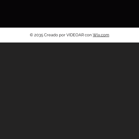
© 2035 Creado por VIDEOAR con
Wix.com