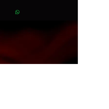
Ancho 2,72 m x Largo 11 m
Art. color150
Contacto
info@espacioh.com.ar
compras@espacioh.com.ar