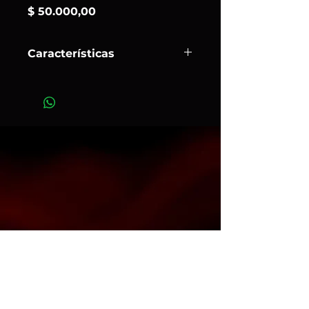
Precio
$ 50.000,00
Características
Fotógrafos de moda eligen el ProRing
2 cuando quieren una key light directa
y prominente sin dureza. Algunos
están a favor porque se monta en la
cámara y es fácil de moverse con él
aunque tiene cierto peso. A otros les
encanta debido a la luz única que crea.