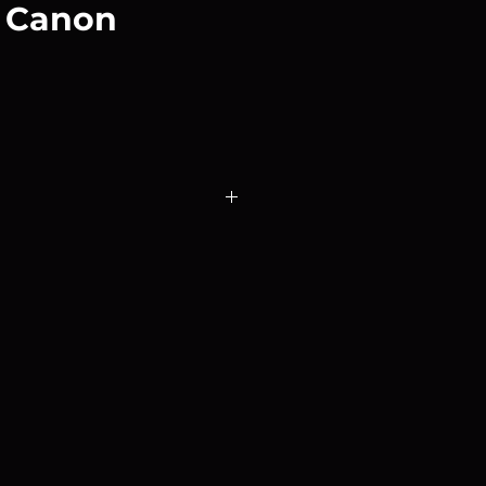
 Canon
o
rai Canon Canon 6 Metros