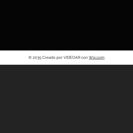
© 2035 Creado por VIDEOAR con
Wix.com