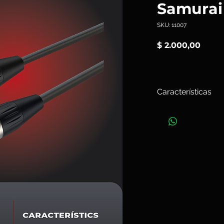
Samurai
SKU: 11007
Preci
$ 2.000,00
Características
Cable Roxtone Samu
Balanceado.
Art.11007