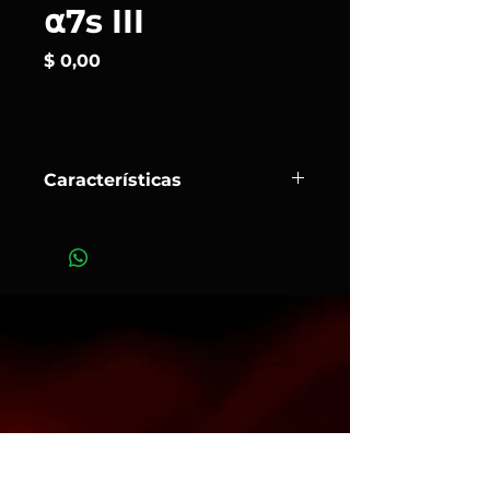
⍺7s III
Precio
$ 0,00
Características
Diseñada para profesionales, la
⍺7S
III
se basa en los puntos fuertes de
la serie S, como alta sensibilidad y
amplio rango dinámico, junto con
funciones profesionales como
enfoque automático mejorado,
estabilización de imagen óptica y
grabación 4K a 120p1Con recorte de
imagen del 10 %.