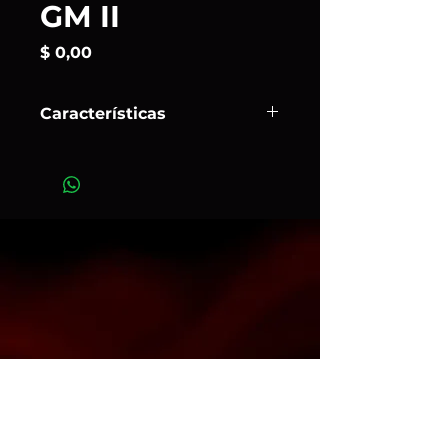
GM II
Precio
$ 0,00
Características
La nueva tecnología de lentes de
Sony permite gran resolución y
bokeh en la lente de zoom
teleobjetivo G Master con gran
apertura más ligera el mundo. Con
un rendimiento mejorado de EA, la
FE 70-200 mm F2.8 GM OSS II
puede liberar todo el potencial del
cuerpo avanzado de las cámaras de
fotografía y películas actuales.
Art.10045