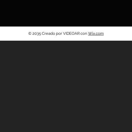
© 2035 Creado por VIDEOAR con
Wix.com