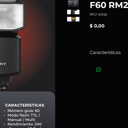
F60 RM
SKU: 10033
Precio
$ 0,00
Características
Esta resistente, pote
GN601 con lo mejor
Sony ofrece un rend
velocidades de capt
obturación de hasta
sincronizar a veloc
hasta 1/8000 s. Ofre
mejorado.
Art.10033