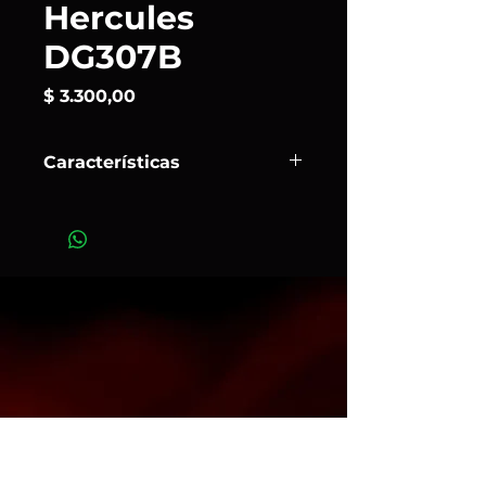
Hercules
DG307B
Precio
$ 3.300,00
Características
El
Hercules DG307B
es un
soporte dinámico para tu tablet o
smartphone compatible con
tabletas y teléfonos de 15,5 cm a
33cm que se fija a un soporte de
micrófono, a un escritorio o a un
tubo redondo o cuadrado.
El soporte 2 en 1 cuenta con agarres
adaptables que giran para ajustarse
firmemente al dispositivo sin
necesidad de quitar la funda ni el
anillo. También cuenta con un
orificio roscado de 1/4"-20 para