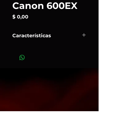
Canon 600EX
Precio
$ 0,00
Características
El
Speedlite 600EX
ha sido
diseñado para disparar en
secuencias rápidas y ofrecer un
gran rendimiento en las situaciones
más exigentes. Tanto si se utiliza de
forma independiente como en la
zapata para accesorios, su
versatilidad permite tomar el control
total sobre la iluminación.