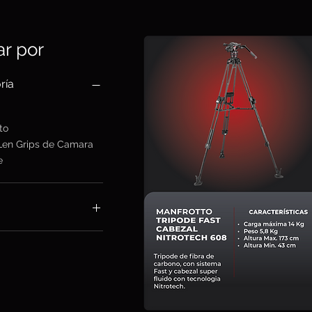
rar por
ría
to
Len Grips de Camara
e
18.000 ARS