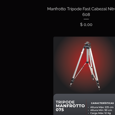
Manfrotto Tripode Fast Cabezal Nit
608
Precio
$ 0,00