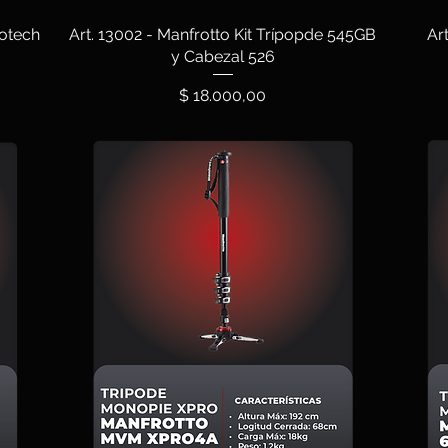
rotech
Art. 13002 - Manfrotto Kit Trípopde 545GB
Ar
y Cabezal 526
Precio
$ 18.000,00