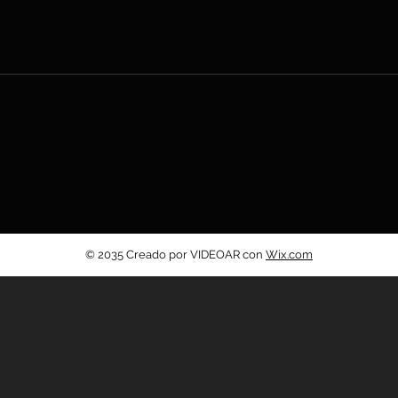
© 2035 Creado por VIDEOAR con
Wix.com