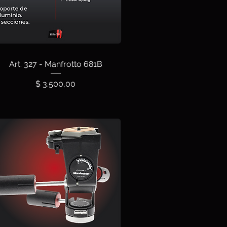
Art. 327 - Manfrotto 681B
Precio
$ 3.500,00